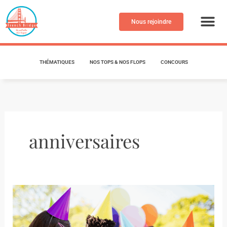
Aller
au
Nous rejoindre
contenu
THÉMATIQUES
NOS TOPS & NOS FLOPS
CONCOURS
anniversaires
Les
anniversaires
à
travers