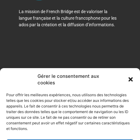
La mission de French Bridge est de valoriser la
langue française et la culture francophone pour les
ados par la création et la diffusion d’informations.
Gérer le consentement aux
cookies
F
I
a
n
Pour offrir les meilleures expériences, nous utilisons des technologies
c
s
telles que les cookies pour stocker et/ou accéder aux informations des
e
t
appareils. Le fait de consentir à ces technologies nous permettra de
Opt-out preferences
b
a
traiter des données telles que le comportement de navigation ou les ID
o
g
uniques sur ce site. Le fait de ne pas consentir ou de retirer son
consentement peut avoir un effet négatif sur certaines caractéristiques
o
r
Privacy Policy
et fonctions.
k
a
-
m