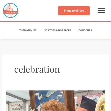
Aller
au
Nous rejoindre
contenu
THÉMATIQUES
NOS TOPS & NOS FLOPS
CONCOURS
celebration
Quand
la
France
célèbre