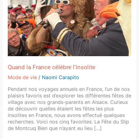
l’insolite
Quand la France célèbre l’insolite
Mode de vie
/
Naomi Carapito
Pendant nos voyages annuels en France, l’un de nos
plaisirs favoris est d’explorer les différentes fêtes de
village avec nos grands-parents en Alsace. Curieux
de découvrir quelles étaient les fêtes les plus
insolites en France, nous avons effectué quelques
recherches. Voici nos cinq favorites. La Fête du Slip
de Montcuq Bien que n’ayant eu lieu […]