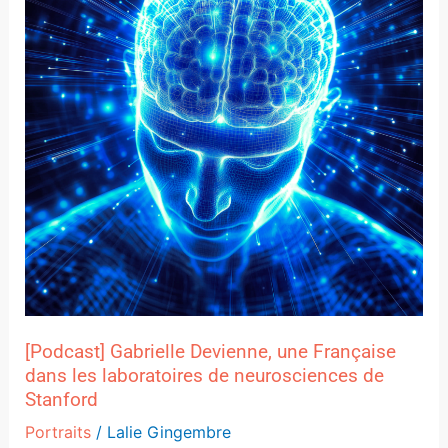
Française
dans
les
laboratoires
de
neurosciences
de
Stanford
[Podcast] Gabrielle Devienne, une Française
dans les laboratoires de neurosciences de
Stanford
Portraits
/
Lalie Gingembre