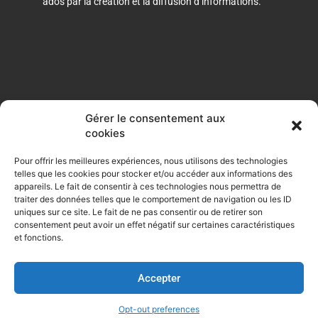
ados par la création et la diffusion d’informations.
Gérer le consentement aux
cookies
F
I
a
n
Pour offrir les meilleures expériences, nous utilisons des technologies
c
s
telles que les cookies pour stocker et/ou accéder aux informations des
e
t
appareils. Le fait de consentir à ces technologies nous permettra de
Opt-out preferences
b
a
traiter des données telles que le comportement de navigation ou les ID
o
g
uniques sur ce site. Le fait de ne pas consentir ou de retirer son
consentement peut avoir un effet négatif sur certaines caractéristiques
o
r
Privacy Policy
et fonctions.
k
a
-
m
f
Accepter
© Copyright French Bridge
Développé par La Clinique des marques
Opt-out preferences