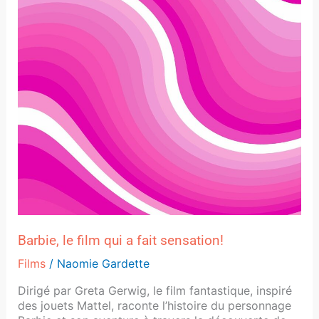
fait
sensation!
Barbie, le film qui a fait sensation!
Films
/
Naomie Gardette
Dirigé par Greta Gerwig, le film fantastique, inspiré
des jouets Mattel, raconte l’histoire du personnage