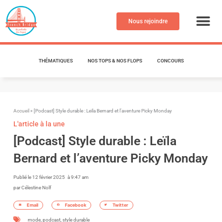
Aller
au
Nous rejoindre
contenu
THÉMATIQUES
NOS TOPS & NOS FLOPS
CONCOURS
Accueil
»
[Podcast] Style durable : Leïla Bernard et l’aventure Picky Monday
L'article à la une
[Podcast] Style durable : Leïla
Bernard et l’aventure Picky Monday
Publié le
12 février 2025
à
9:47 am
par
Célestine Nolf
Email
Facebook
Twitter
mode
,
podcast
,
style durable