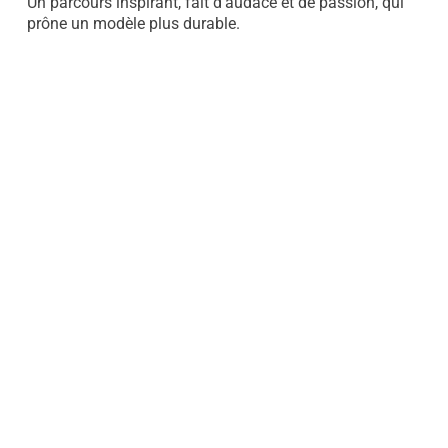
Un parcours inspirant, fait d’audace et de passion, qui
prône un modèle plus durable.