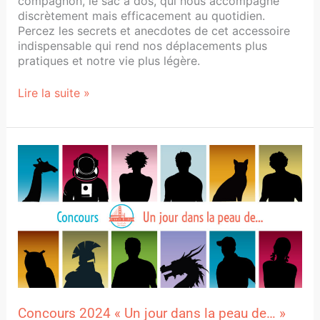
compagnon, le sac à dos, qui nous accompagne
discrètement mais efficacement au quotidien.
Percez les secrets et anecdotes de cet accessoire
indispensable qui rend nos déplacements plus
pratiques et notre vie plus légère.
Lire la suite »
Concours
2024
« Un
jour
dans
la
peau
de… »
Concours 2024 « Un jour dans la peau de… »