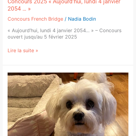
Concours 2025 « Aujourd’hui, lundi 4 janvier
2054 … »
Concours French Bridge
/
Nadia Bodin
« Aujourd’hui, lundi 4 janvier 2054… » – Concours
ouvert jusqu’au 5 février 2025
Lire la suite »
Un
jour
dans
la
peau
de
Snow