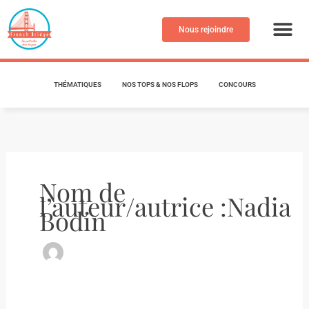
Aller
au
Nous rejoindre
contenu
THÉMATIQUES
NOS TOPS & NOS FLOPS
CONCOURS
Nom de
l’auteur/autrice :Nadia
Bodin