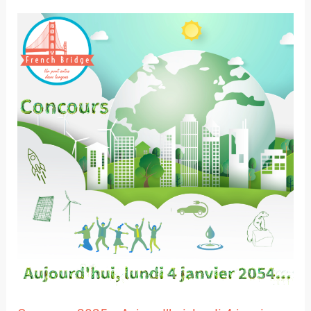
Concours
2025
« Aujourd’hui,
lundi
4
janvier
2054
… »