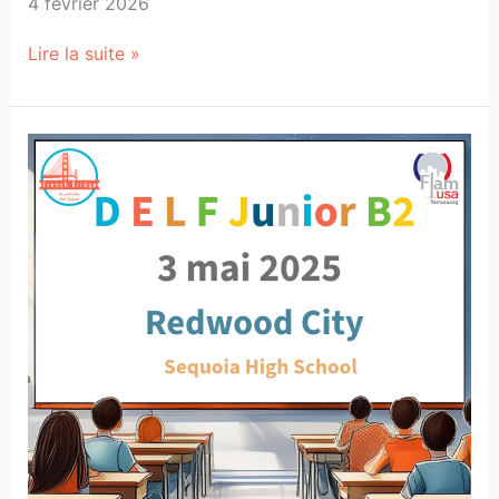
4 février 2026
Lire la suite »
Passez
le
DELF
Junior
B2
en
Californie
avec
French
Bridge