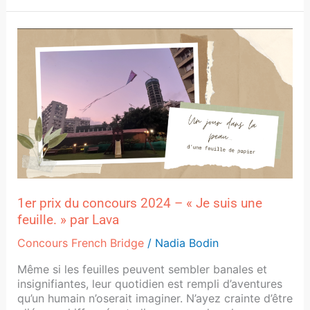
1er
prix
du
concours
2024
–
« Je
suis
une
feuille. »
par
Lava
1er prix du concours 2024 – « Je suis une
feuille. » par Lava
Concours French Bridge
/
Nadia Bodin
Même si les feuilles peuvent sembler banales et
insignifiantes, leur quotidien est rempli d’aventures
qu’un humain n’oserait imaginer. N’ayez crainte d’être