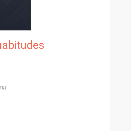
habitudes
9%)