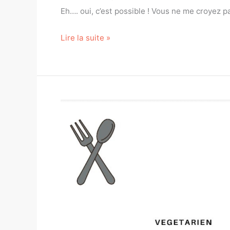
Eh…. oui, c’est possible ! Vous ne me croyez p
Lire la suite »
Les
différents
régimes
alimentaires