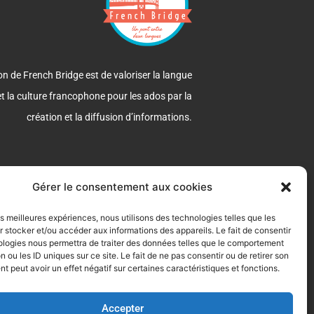
n de French Bridge est de valoriser la langue
et la culture francophone pour les ados par la
création et la diffusion d’informations.
F
I
a
n
Gérer le consentement aux cookies
c
s
e
t
les meilleures expériences, nous utilisons des technologies telles que les
b
a
 stocker et/ou accéder aux informations des appareils. Le fait de consentir
o
g
ologies nous permettra de traiter des données telles que le comportement
o
r
n ou les ID uniques sur ce site. Le fait de ne pas consentir ou de retirer son
k
a
 peut avoir un effet négatif sur certaines caractéristiques et fonctions.
-
m
f
Accepter