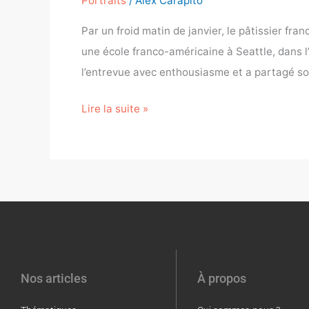
Portraits
/
Alex Carapito
Par un froid matin de janvier, le pâtissier f
une école franco-américaine à Seattle, dans 
l’entrevue avec enthousiasme et a partagé so
Lire la suite »
Nos articles
À propos