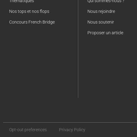
Thématiques
Qui sommes-nous ?
Nos tops et nos flops
Nous rejoindre
Concours French Bridge
Nous soutenir
Proposer un article
Opt-out preferences
Privacy Policy