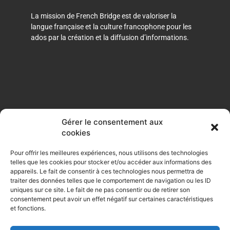
La mission de French Bridge est de valoriser la
langue française et la culture francophone pour les
ados par la création et la diffusion d’informations.
Gérer le consentement aux
cookies
F
I
a
n
Pour offrir les meilleures expériences, nous utilisons des technologies
c
s
telles que les cookies pour stocker et/ou accéder aux informations des
e
t
appareils. Le fait de consentir à ces technologies nous permettra de
Opt-out preferences
b
a
traiter des données telles que le comportement de navigation ou les ID
o
g
uniques sur ce site. Le fait de ne pas consentir ou de retirer son
consentement peut avoir un effet négatif sur certaines caractéristiques
o
r
Privacy Policy
et fonctions.
k
a
-
m