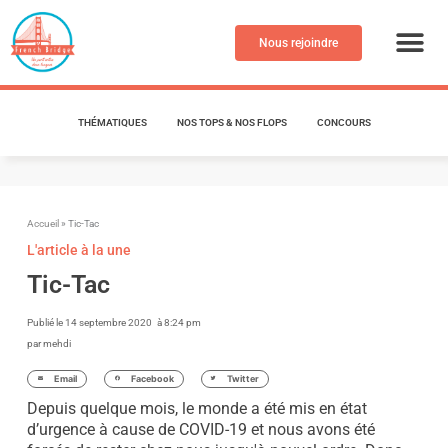
Aller
au
Nous rejoindre
contenu
THÉMATIQUES
NOS TOPS & NOS FLOPS
CONCOURS
Accueil
»
Tic-Tac
L'article à la une
Tic-Tac
Publié le
14 septembre 2020
à
8:24 pm
par
mehdi
Email
Facebook
Twitter
Depuis quelque mois, le monde a été mis en état
d’urgence à cause de COVID-19 et nous avons été