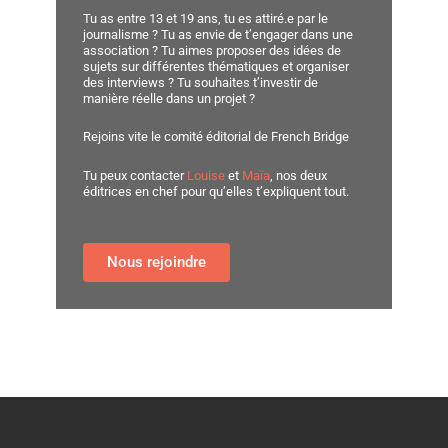
Tu as entre 13 et 19 ans, tu es attiré.e par le
journalisme ? Tu as envie de t’engager dans une
association ? Tu aimes proposer des idées de
sujets sur différentes thématiques et organiser
des interviews ? Tu souhaites t’investir de
manière réelle dans un projet ?
Rejoins vite le comité éditorial de French Bridge
Tu peux contacter
Louise
et
Maïa
, nos deux
éditrices en chef pour qu’elles t’expliquent tout.
Nous rejoindre