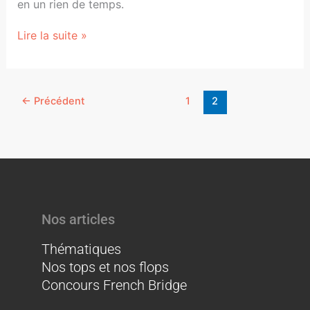
en un rien de temps.
Lire la suite »
←
Précédent
1
2
Nos articles
Thématiques
Nos tops et nos flops
Concours French Bridge