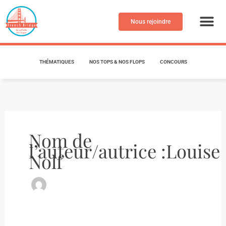
Aller
au
Nous rejoindre
contenu
THÉMATIQUES
NOS TOPS & NOS FLOPS
CONCOURS
Nom de
l’auteur/autrice :Louise
Nolf