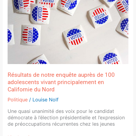
enquête
auprès
de
100
adolescents
vivant
principalement
en
Californie
du
Nord
Résultats de notre enquête auprès de 100
adolescents vivant principalement en
Californie du Nord
Politique
/
Louise Nolf
Une quasi unanimité des voix pour le candidat
démocrate à l’élection présidentielle et l’expression
de préoccupations récurrentes chez les jeunes