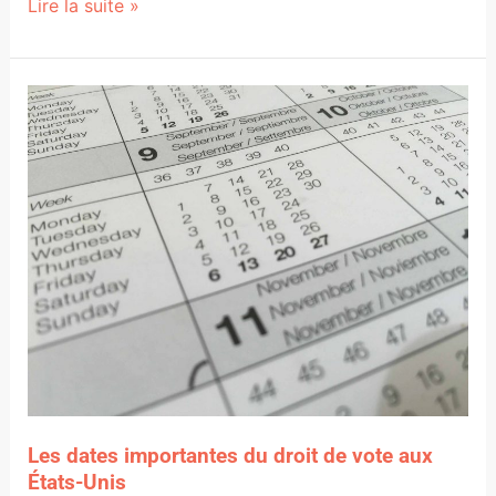
Lire la suite »
Les
dates
importantes
du
droit
de
vote
aux
États-
Unis
Les dates importantes du droit de vote aux
États-Unis