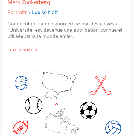
Mark Zuckerberg
Portraits
/
Louise Nolf
Comment une application créée par des élèves à
l’Université, est devenue une application connue et
utilisée dans le monde entier.
Lire la suite »
États-
Unis
et
Canada
:
deux
Pays
pas
si
différents