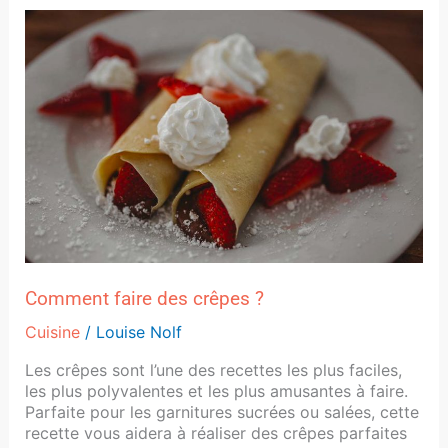
Comment
faire
des
crêpes
?
Comment faire des crêpes ?
Cuisine
/
Louise Nolf
Les crêpes sont l’une des recettes les plus faciles,
les plus polyvalentes et les plus amusantes à faire.
Parfaite pour les garnitures sucrées ou salées, cette
recette vous aidera à réaliser des crêpes parfaites