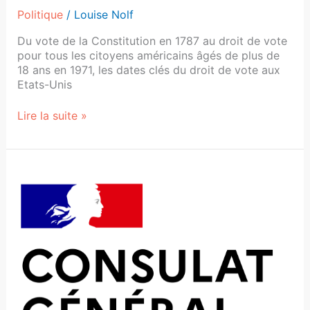
Politique
/
Louise Nolf
Du vote de la Constitution en 1787 au droit de vote
pour tous les citoyens américains âgés de plus de
18 ans en 1971, les dates clés du droit de vote aux
Etats-Unis
Lire la suite »
Un
consulat,
ça
sert
à
quoi
?