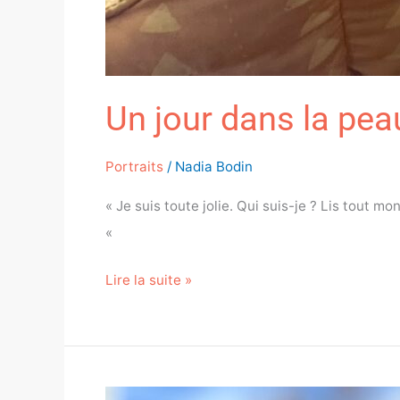
Un jour dans la pe
Portraits
/
Nadia Bodin
« Je suis toute jolie. Qui suis-je ? Lis tout m
«
Lire la suite »
Charlie